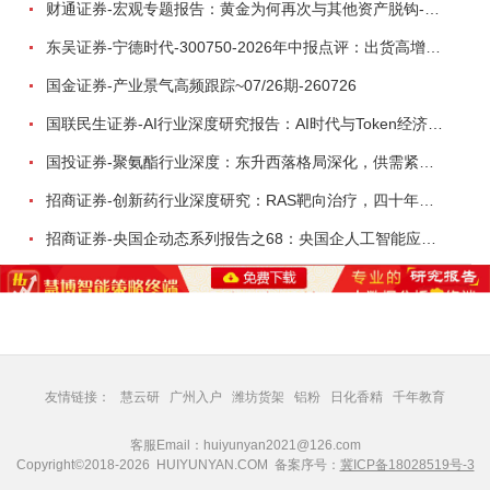
财通证券-宏观专题报告：黄金为何再次与其他资产脱钩-260726
东吴证券-宁德时代-300750-2026年中报点评：出货高增业绩稳健，回购彰显龙头信心-260726
国金证券-产业景气高频跟踪~07/26期-260726
国联民生证券-AI行业深度研究报告：AI时代与Token经济，从技术符号到数字石油-260801
国投证券-聚氨酯行业深度：东升西落格局深化，供需紧平衡驱动盈利修复-260804
招商证券-创新药行业深度研究：RAS靶向治疗，四十年不可成药的终结，与终结之后的治疗格局演化-260805
招商证券-央国企动态系列报告之68：央国企人工智能应用场景专题-260803
友情链接：
慧云研
广州入户
潍坊货架
铝粉
日化香精
千年教育
客服Email：huiyunyan2021@126.com
Copyright©2018-2026 HUIYUNYAN.COM 备案序号：
冀ICP备18028519号-3