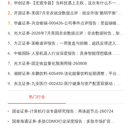
1、
华创证券-【宏观专题】当科技遇上主权，这次有什么不一样？——海外科技思辨系列五-260808
2、
开源证券-美国7月非农就业数据点评：就业市场“脆弱平衡”，美联储加息动力并不高-260808
3、
华鑫证券-兴业银锡-000426-公司事件点评报告：受益锡银产品涨价，H1利润大幅预增-260807
4、
光大证券-2026年7月美国非农数据点评：非农数据转负，加息预期继续收敛-260808
5、
方正证券-策略速评报告：一周复盘与前瞻，超跌反弹进入攻坚期-260808
6、
中银国际-人形机器人行业深度报告：具身智能理想载体，奇点渐至未来可期-260808
7、
光大证券-固定收益量化预测周报-260808
8、
湘财证券-东鹏饮料-605499-淡化能量饮料短期调整，平台化、全国化、国际化——公司仍具成长性-260807
9、
东北证券-九安医疗-002432-医疗健康与资产配置双驱动，打开长期空间-260807
热门行业
国金证券-计算机行业专题研究报告：再谈超节点-260724
国泰海通证券-多肽CDMO行业深度报告：多肽市场扩容带动CDMO产能扩建-260727