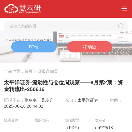
当前位置：
首页
> 研报详细页
太平洋证券-流动性与仓位周观察——6月第2期：资
金转流出-250616
研报作者：
张冬冬，吴步升
来自：
太平洋证券
时间：
2025-06-16 20:44:31
股票名称
股票代码
研报类型
发布者
（PDF）
eri****518