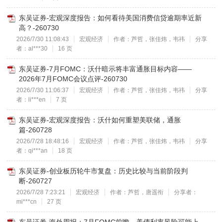
东吴证券-宏观深度报告：如何看待美国消费信贷逾期率近新
高？-260730
2026/7/30 11:08:43
宏观经济
作者：芦哲，张佳炜，韦祎
分享
者：al***30
16 页
东吴证券-7月FOMC：沃什暗示将丰富通胀目标内容——
2026年7月FOMC会议点评-260730
2026/7/30 11:06:37
宏观经济
作者：芦哲，张佳炜，韦祎
分享
者：li***en
7 页
东吴证券-宏观深度报告：沃什如何重塑美联储，通胀
篇-260728
2026/7/28 18:48:16
宏观经济
作者：芦哲，张佳炜，韦祎
分享
者：qi***an
18 页
东吴证券-创业板历轮牛市复盘：历史比较与当前阶段判
断-260727
2026/7/28 7:23:21
宏观经济
作者：芦哲，唐遥衔
分享者：
mi***cn
27 页
东吴证券-海外周报：7月FOMC前瞻，美债利率风险可能上