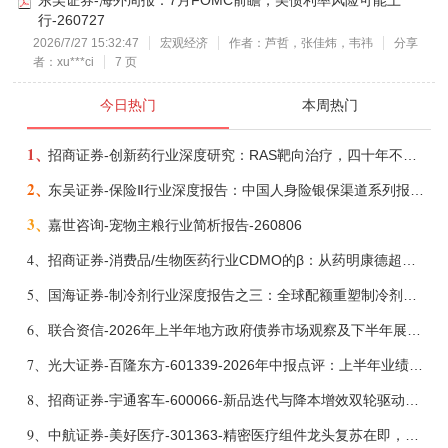
行-260727
2026/7/27 15:32:47
宏观经济
作者：芦哲，张佳炜，韦祎
分享
者：xu***ci
7 页
今日热门
本周热门
1、
招商证券-创新药行业深度研究：RAS靶向治疗，四十年不可成药的终结，与终结之后的治疗格局演化-260805
2、
东吴证券-保险Ⅱ行业深度报告：中国人身险银保渠道系列报告二，他山之石，可以攻玉-260806
3、
嘉世咨询-宠物主粮行业简析报告-260806
4、
招商证券-消费品/生物医药行业CDMO的β：从药明康德超预期，看好中国CDMO头部公司成长空间-260805
5、
国海证券-制冷剂行业深度报告之三：全球配额重塑制冷剂价值，AI材料开启氟化工新时代-260806
6、
联合资信-2026年上半年地方政府债券市场观察及下半年展望：积极财政政策提质增效，地方债务迈向长效治理-260806
7、
光大证券-百隆东方-601339-2026年中报点评：上半年业绩表现高增，国内外产能均有亮眼表现-260807
8、
招商证券-宇通客车-600066-新品迭代与降本增效双轮驱动，海外市场放量可期-260805
9、
中航证券-美好医疗-301363-精密医疗组件龙头复苏在即，脑机接口打开成长新空间-260803