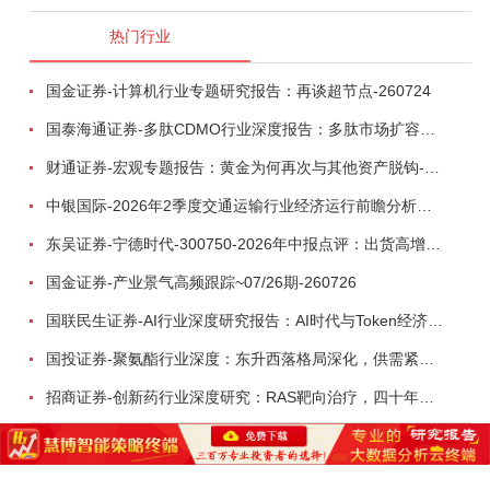
热门行业
国金证券-计算机行业专题研究报告：再谈超节点-260724
国泰海通证券-多肽CDMO行业深度报告：多肽市场扩容带动CDMO产能扩建-260727
财通证券-宏观专题报告：黄金为何再次与其他资产脱钩-260726
中银国际-2026年2季度交通运输行业经济运行前瞻分析：地缘冲突致航运和航空景气度分化，交通基础设施板块总体呈现稳健特征-260724
东吴证券-宁德时代-300750-2026年中报点评：出货高增业绩稳健，回购彰显龙头信心-260726
国金证券-产业景气高频跟踪~07/26期-260726
国联民生证券-AI行业深度研究报告：AI时代与Token经济，从技术符号到数字石油-260801
国投证券-聚氨酯行业深度：东升西落格局深化，供需紧平衡驱动盈利修复-260804
招商证券-创新药行业深度研究：RAS靶向治疗，四十年不可成药的终结，与终结之后的治疗格局演化-260805