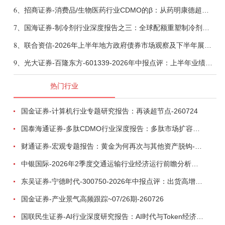
6、
招商证券-消费品/生物医药行业CDMO的β：从药明康德超预期，看好中国CDMO头部公司成长空间-260805
7、
国海证券-制冷剂行业深度报告之三：全球配额重塑制冷剂价值，AI材料开启氟化工新时代-260806
8、
联合资信-2026年上半年地方政府债券市场观察及下半年展望：积极财政政策提质增效，地方债务迈向长效治理-260806
9、
光大证券-百隆东方-601339-2026年中报点评：上半年业绩表现高增，国内外产能均有亮眼表现-260807
热门行业
国金证券-计算机行业专题研究报告：再谈超节点-260724
国泰海通证券-多肽CDMO行业深度报告：多肽市场扩容带动CDMO产能扩建-260727
财通证券-宏观专题报告：黄金为何再次与其他资产脱钩-260726
中银国际-2026年2季度交通运输行业经济运行前瞻分析：地缘冲突致航运和航空景气度分化，交通基础设施板块总体呈现稳健特征-260724
东吴证券-宁德时代-300750-2026年中报点评：出货高增业绩稳健，回购彰显龙头信心-260726
国金证券-产业景气高频跟踪~07/26期-260726
国联民生证券-AI行业深度研究报告：AI时代与Token经济，从技术符号到数字石油-260801