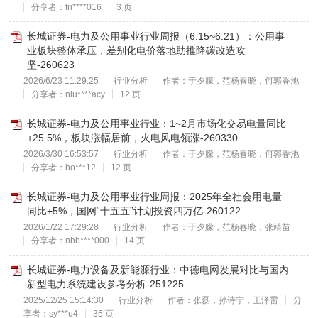
分享者：tri****016
3 页
长城证券-电力及公用事业行业周报（6.15~6.21）：公用事
业板块整体承压，差别化电价落地助推降碳改造攻
坚-260623
2026/6/23 11:29:25
行业分析
作者：于夕朦，范杨春晓，何郭香池
分享者：niu****acy
12 页
长城证券-电力及公用事业行业：1~2月市场化交易电量同比
+25.5%，板块涨幅居前，火电风电领涨-260330
2026/3/30 16:53:57
行业分析
作者：于夕朦，范杨春晓，何郭香池
分享者：bo***12
12 页
长城证券-电力及公用事业行业周报：2025年全社会用电量
同比+5%，国网“十五五”计划投资四万亿-260122
2026/1/22 17:29:28
行业分析
作者：于夕朦，范杨春晓，张靖苗
分享者：nbb****000
14 页
长城证券-电力设备及新能源行业：中德电网发展对比与国内
新型电力系统建设参考分析-251225
2025/12/25 15:14:30
行业分析
作者：张磊，孙诗宁，王泽雷
分
享者：sy***u4
35 页