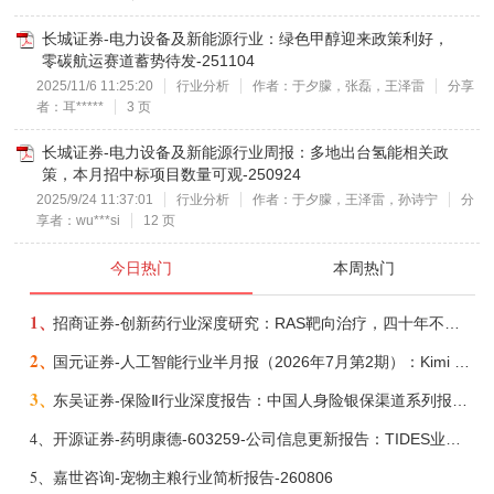
长城证券-电力设备及新能源行业：绿色甲醇迎来政策利好，
零碳航运赛道蓄势待发-251104
2025/11/6 11:25:20
行业分析
作者：于夕朦，张磊，王泽雷
分享
者：耳*****
3 页
长城证券-电力设备及新能源行业周报：多地出台氢能相关政
策，本月招中标项目数量可观-250924
2025/9/24 11:37:01
行业分析
作者：于夕朦，王泽雷，孙诗宁
分
享者：wu***si
12 页
今日热门
本周热门
1、
招商证券-创新药行业深度研究：RAS靶向治疗，四十年不可成药的终结，与终结之后的治疗格局演化-260805
2、
国元证券-人工智能行业半月报（2026年7月第2期）：Kimi K3发布，引领开源大模型发展-260805
3、
东吴证券-保险Ⅱ行业深度报告：中国人身险银保渠道系列报告二，他山之石，可以攻玉-260806
4、
开源证券-药明康德-603259-公司信息更新报告：TIDES业务超预期增长，小分子D&M加速向上-260805
5、
嘉世咨询-宠物主粮行业简析报告-260806