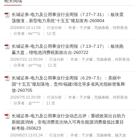
相关阅读
长城证券-电力及公用事业行业周报（7.27~7.31）：板块震
荡微涨，新型电力系统“十五五”规划发布-260804
2026/8/4 10:11:59
行业分析
作者：于夕朦，范杨春晓，何郭香池
分享者：be***i1
12 页
长城证券-电力及公用事业行业周报（7.13~7.17）：板块跑
赢大盘，锂电池消费税新政出台-260722
2026/7/22 12:00:04
行业分析
作者：于夕朦，范杨春晓，何郭香池
分享者：yo***ng
12 页
长城证券-电力及公用事业行业周报（6.29~7.5）：美丽中
国“十五五”规划落地，贵州/福建/湖北等多省风光指标密集释
放-260705
2026/7/5 22:20:58
行业分析
作者：于夕朦，范杨春晓，何郭香池
分享者：必*****
11 页
长城证券-电力及公用事业行业动态点评：重磅政策出台助力
新能源消纳，非电消费首次纳入可再生能源消费最低比重目
标考核-260623
2026/6/23 13:01:34
行业分析
作者：于夕朦，范杨春晓，杨天放