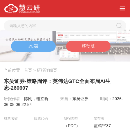
当前位置：
首页
> 研报详细页
东吴证券-策略周评：英伟达GTC全面布局AI生
态-260607
研报作者：
陈刚，谢立昕
来自：
东吴证券
时间：
2026-
06-08 06:22:54
股票名称
股票代码
研报类型
发布者
（PDF）
蓝精***37