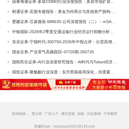
国泰海通证券-多肽CDMO行业深度报告：多肽市场扩容带动CDMO产能扩建-260727
财通证券-宏观专题报告：黄金为何再次与其他资产脱钩-260726
爱建证券-芯碁微装-688630-公司深度报告（二）：mSAP带动LDI量价齐升，大尺寸封装打开成长空间-260722
中银国际-2026年2季度交通运输行业经济运行前瞻分析：地缘冲突致航运和航空景气度分化，交通基础设施板块总体呈现稳健特征-260724
东吴证券-宁德时代-300750-2026年中报点评：出货高增业绩稳健，回购彰显龙头信心-260726
国金证券-产业景气高频跟踪~07/26期-260726
国联民生证券-AI行业深度研究报告：AI时代与Token经济，从技术符号到数字石油-260801
国投证券-聚氨酯行业深度：东升西落格局深化，供需紧平衡驱动盈利修复-260804
友情链接：
慧云研
广州入户
潍坊货架
铝粉
日化香精
千年教育
客服Email：huiyunyan2021@126.com