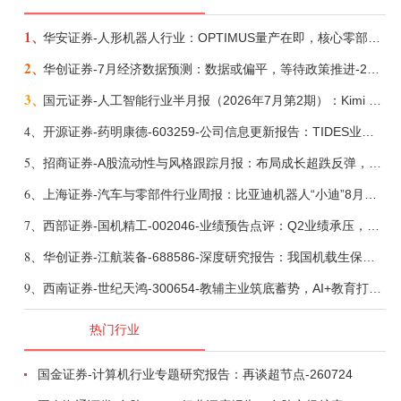
1、
华安证券-人形机器人行业：OPTIMUS量产在即，核心零部件充分受益-260803
2、
华创证券-7月经济数据预测：数据或偏平，等待政策推进-260805
3、
国元证券-人工智能行业半月报（2026年7月第2期）：Kimi K3发布，引领开源大模型发展-260805
4、
开源证券-药明康德-603259-公司信息更新报告：TIDES业务超预期增长，小分子D&M加速向上-260805
5、
招商证券-A股流动性与风格跟踪月报：布局成长超跌反弹，保留部分再平衡配置-260805
6、
上海证券-汽车与零部件行业周报：比亚迪机器人“小迪”8月亮相，“人工智能+”赋能邮政无人机无人车加速落地-260805
7、
西部证券-国机精工-002046-业绩预告点评：Q2业绩承压，看好金刚石散热与特种轴承业务-260804
8、
华创证券-江航装备-688586-深度研究报告：我国机载生保与燃油系统核心供应商，发力“民机+军贸+特种制冷”新质新域——华创交运|航空强国系列（十二）-260804
9、
西南证券-世纪天鸿-300654-教辅主业筑底蓄势，AI+教育打开第二曲线-260729
热门行业
国金证券-计算机行业专题研究报告：再谈超节点-260724