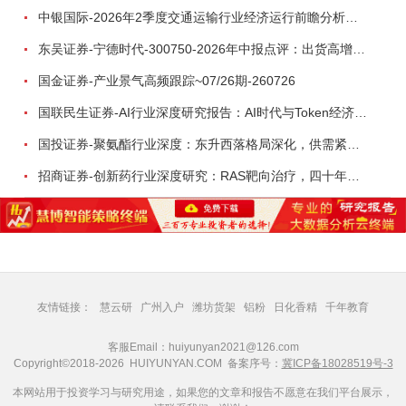
中银国际-2026年2季度交通运输行业经济运行前瞻分析：地缘冲突致航运和航空景气度分化，交通基础设施板块总体呈现稳健特征-260724
东吴证券-宁德时代-300750-2026年中报点评：出货高增业绩稳健，回购彰显龙头信心-260726
国金证券-产业景气高频跟踪~07/26期-260726
国联民生证券-AI行业深度研究报告：AI时代与Token经济，从技术符号到数字石油-260801
国投证券-聚氨酯行业深度：东升西落格局深化，供需紧平衡驱动盈利修复-260804
招商证券-创新药行业深度研究：RAS靶向治疗，四十年不可成药的终结，与终结之后的治疗格局演化-260805
友情链接：
慧云研
广州入户
潍坊货架
铝粉
日化香精
千年教育
客服Email：huiyunyan2021@126.com
Copyright©2018-2026 HUIYUNYAN.COM 备案序号：
冀ICP备18028519号-3
本网站用于投资学习与研究用途，如果您的文章和报告不愿意在我们平台展示，