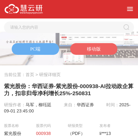
当前位置：
首页
> 研报详细页
紫光股份：华西证券-紫光股份-000938-AI拉动政企算
力，扣非归母净利增长25%-250831
研报作者：
马军，柳珏廷
来自：
华西证券
时间：
2025-
09-01 23:45:00
股票名称
股票代码
研报类型
发布者
紫光股份
000938
（PDF）
li***13