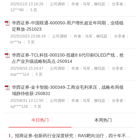
2025/11/2 13:16:26
公司调研
作者：马军，柳珏廷
分享者：
12***90
5 页
华西证券-中国联通-600050-用户增长超近年同期，业绩稳
定释放-251023
2025/10/23 23:08:19
公司调研
作者：马军，柳珏廷
分享者：
in***ia
5 页
华西证券-TCL科技-000100-投建8.6代印刷OLED产线，抢
占产业升级战略制高点-250914
2025/9/16 15:24:47
公司调研
作者：马军，柳珏廷
分享者：
sup****114
5 页
华西证券-金卡智能-300349-工商业毛利承压，战略布局领
域静待收获-250831
2025/8/31 13:11:50
公司调研
作者：马军，柳珏廷
分享者：
syl****128
5 页
今日热门
本周热门
1、
招商证券-创新药行业深度研究：RAS靶向治疗，四十年不可成药的终结，与终结之后的治疗格局演化-260805