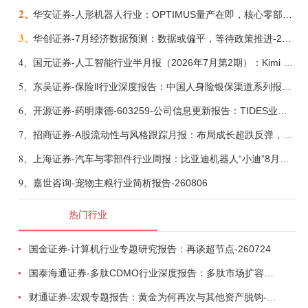
2、
华安证券-人形机器人行业：OPTIMUS量产在即，核心零部件充分受益-260803
3、
华创证券-7月经济数据预测：数据或偏平，等待政策推进-260805
4、
国元证券-人工智能行业半月报（2026年7月第2期）：Kimi K3发布，引领开源大模型发展-260805
5、
东吴证券-保险Ⅱ行业深度报告：中国人身险银保渠道系列报告二，他山之石，可以攻玉-260806
6、
开源证券-药明康德-603259-公司信息更新报告：TIDES业务超预期增长，小分子D&M加速向上-260805
7、
招商证券-A股流动性与风格跟踪月报：布局成长超跌反弹，保留部分再平衡配置-260805
8、
上海证券-汽车与零部件行业周报：比亚迪机器人“小迪”8月亮相，“人工智能+”赋能邮政无人机无人车加速落地-260805
9、
嘉世咨询-宠物主粮行业简析报告-260806
热门行业
国金证券-计算机行业专题研究报告：再谈超节点-260724
国泰海通证券-多肽CDMO行业深度报告：多肽市场扩容带动CDMO产能扩建-260727
财通证券-宏观专题报告：黄金为何再次与其他资产脱钩-260726