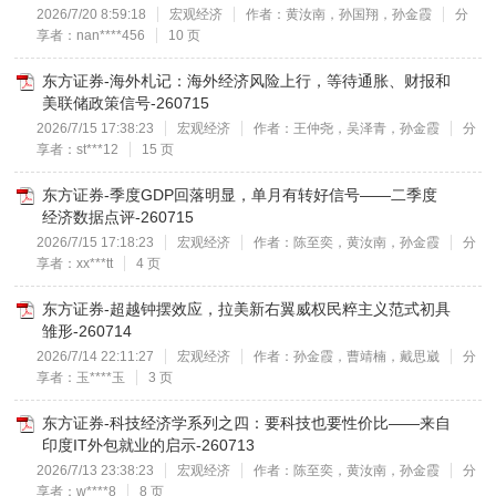
2026/7/20 8:59:18
宏观经济
作者：黄汝南，孙国翔，孙金霞
分
享者：nan****456
10 页
东方证券-海外札记：海外经济风险上行，等待通胀、财报和
美联储政策信号-260715
2026/7/15 17:38:23
宏观经济
作者：王仲尧，吴泽青，孙金霞
分
享者：st***12
15 页
东方证券-季度GDP回落明显，单月有转好信号——二季度
经济数据点评-260715
2026/7/15 17:18:23
宏观经济
作者：陈至奕，黄汝南，孙金霞
分
享者：xx***tt
4 页
东方证券-超越钟摆效应，拉美新右翼威权民粹主义范式初具
雏形-260714
2026/7/14 22:11:27
宏观经济
作者：孙金霞，曹靖楠，戴思崴
分
享者：玉****玉
3 页
东方证券-科技经济学系列之四：要科技也要性价比——来自
印度IT外包就业的启示-260713
2026/7/13 23:38:23
宏观经济
作者：陈至奕，黄汝南，孙金霞
分
享者：w****8
8 页