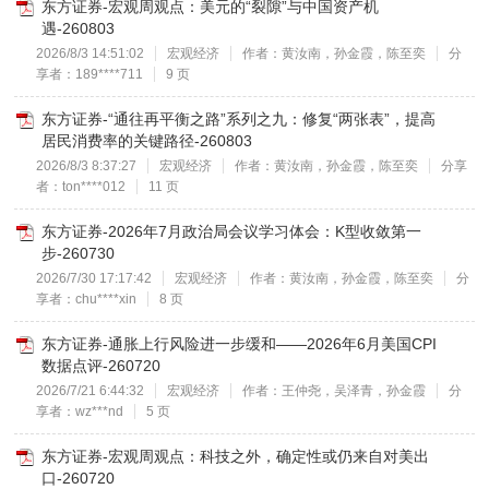
东方证券-宏观周观点：美元的“裂隙”与中国资产机
遇-260803
2026/8/3 14:51:02
宏观经济
作者：黄汝南，孙金霞，陈至奕
分
享者：189****711
9 页
东方证券-“通往再平衡之路”系列之九：修复“两张表”，提高
居民消费率的关键路径-260803
2026/8/3 8:37:27
宏观经济
作者：黄汝南，孙金霞，陈至奕
分享
者：ton****012
11 页
东方证券-2026年7月政治局会议学习体会：K型收敛第一
步-260730
2026/7/30 17:17:42
宏观经济
作者：黄汝南，孙金霞，陈至奕
分
享者：chu****xin
8 页
东方证券-通胀上行风险进一步缓和——2026年6月美国CPI
数据点评-260720
2026/7/21 6:44:32
宏观经济
作者：王仲尧，吴泽青，孙金霞
分
享者：wz***nd
5 页
东方证券-宏观周观点：科技之外，确定性或仍来自对美出
口-260720