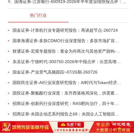
9、
国海证券-江苏银行-600919-2026年半年度业绩快报点评：营收加速增长，风险抵补能力充足-260807
热门行业
国金证券-计算机行业专题研究报告：再谈超节点-260724
国泰海通证券-多肽CDMO行业深度报告：多肽市场扩容带动CDMO产能扩建-260727
财通证券-宏观专题报告：黄金为何再次与其他资产脱钩-260726
东吴证券-宁德时代-300750-2026年中报点评：出货高增业绩稳健，回购彰显龙头信心-260726
国金证券-产业景气高频跟踪~07/26期-260726
国联民生证券-AI行业深度研究报告：AI时代与Token经济，从技术符号到数字石油-260801
国投证券-聚氨酯行业深度：东升西落格局深化，供需紧平衡驱动盈利修复-260804
招商证券-创新药行业深度研究：RAS靶向治疗，四十年不可成药的终结，与终结之后的治疗格局演化-260805
招商证券-央国企动态系列报告之68：央国企人工智能应用场景专题-260803