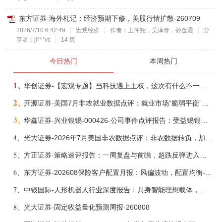
东方证券-海外札记：经济预期下修，美股行情扩散-260709
2026/7/10 6:42:49
宏观经济
作者：王仲尧，吴泽青，孙金霞
分
享者：ji***vc
14 页
今日热门
本周热门
1、
华创证券-【宏观专题】当科技遇上主权，这次有什么不一样？——海外科技思辨系列五-260808
2、
开源证券-美国7月非农就业数据点评：就业市场“脆弱平衡”，美联储加息动力并不高-260808
3、
华鑫证券-兴业银锡-000426-公司事件点评报告：受益锡银产品涨价，H1利润大幅预增-260807
4、
光大证券-2026年7月美国非农数据点评：非农数据转负，加息预期继续收敛-260808
5、
方正证券-策略速评报告：一周复盘与前瞻，超跌反弹进入攻坚期-260808
6、
东方证券-202608保险客户配置月报：风偏波动，配置均衡-260807
7、
中银国际-人形机器人行业深度报告：具身智能理想载体，奇点渐至未来可期-260808
8、
光大证券-固定收益量化预测周报-260808