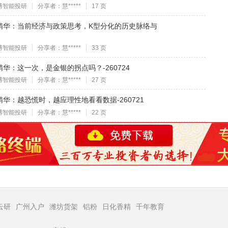
博智能投研
分享者：慧*****
17 页
精华：当前经济与政策思考，K型分化的历史脉络与
博智能投研
分享者：慧*****
33 页
华：这一次，是金银的拐点吗？-260724
博智能投研
分享者：慧*****
27 页
华：越恐慌时，越应理性地看看数据-260721
博智能投研
分享者：慧*****
22 页
云研
广州入户
潍坊货架
铝粉
日化香精
千年教育