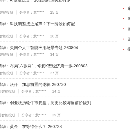
精华：AI基建投资，从理想到现实还有多
智能投研
分享者：慧*****
25 页
精华：科技调整接近尾声？下一阶段如何配
智能投研
分享者：慧*****
26 页
华：央国企人工智能应用场景专题-260804
智能投研
分享者：慧*****
34 页
：布局“六张网”，修复K型经济第一步-260803
智能投研
分享者：慧*****
27 页
华：沃什，加息前置的逻辑-260730
博智能投研
分享者：慧*****
24 页
精华：创业板历轮牛市复盘，历史比较与当前阶段判
博智能投研
分享者：慧*****
29 页
：黄金，在等待什么？-260728