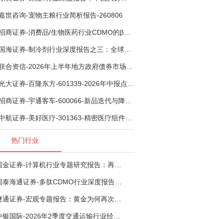
嘉世咨询-宠物主粮行业简析报告-260806
招商证券-消费品/生物医药行业CDMO的β：从药明康德超预期，看好中国CDMO头部公司成长空间-260805
国海证券-制冷剂行业深度报告之三：全球配额重塑制冷剂价值，AI材料开启氟化工新时代-260806
联合资信-2026年上半年地方政府债券市场观察及下半年展望：积极财政政策提质增效，地方债务迈向长效治理-260806
光大证券-百隆东方-601339-2026年中报点评：上半年业绩表现高增，国内外产能均有亮眼表现-260807
招商证券-宇通客车-600066-新品迭代与降本增效双轮驱动，海外市场放量可期-260805
中航证券-美好医疗-301363-精密医疗组件龙头复苏在即，脑机接口打开成长新空间-260803
热门行业
国金证券-计算机行业专题研究报告：再谈超节点-260724
国泰海通证券-多肽CDMO行业深度报告：多肽市场扩容带动CDMO产能扩建-260727
财通证券-宏观专题报告：黄金为何再次与其他资产脱钩-260726
中银国际-2026年2季度交通运输行业经济运行前瞻分析：地缘冲突致航运和航空景气度分化，交通基础设施板块总体呈现稳健特征-260724