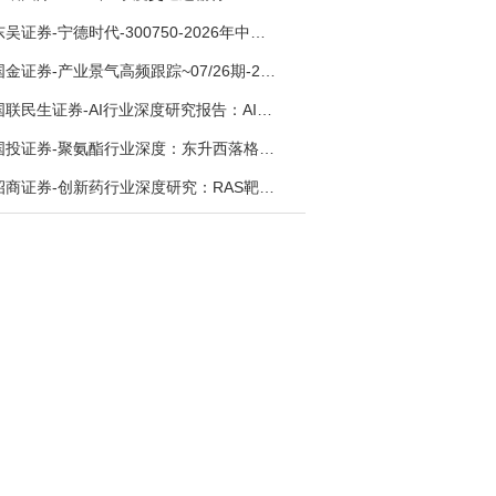
东吴证券-宁德时代-300750-2026年中报点评：出货高增业绩稳健，回购彰显龙头信心-260726
国金证券-产业景气高频跟踪~07/26期-260726
国联民生证券-AI行业深度研究报告：AI时代与Token经济，从技术符号到数字石油-260801
国投证券-聚氨酯行业深度：东升西落格局深化，供需紧平衡驱动盈利修复-260804
招商证券-创新药行业深度研究：RAS靶向治疗，四十年不可成药的终结，与终结之后的治疗格局演化-260805