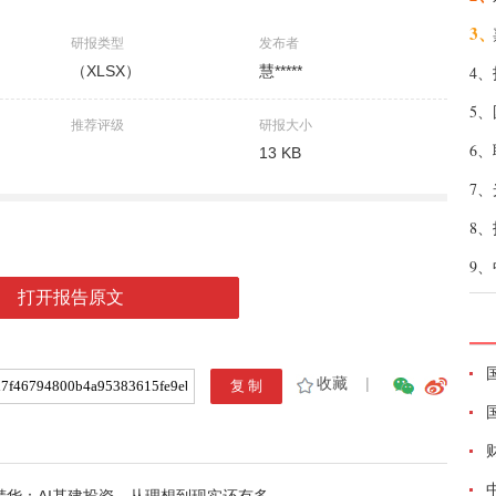
3、
研报类型
发布者
（XLSX）
慧*****
4、
5、
推荐评级
研报大小
6、
13 KB
7、
8、
9、
打开报告原文
收藏
|