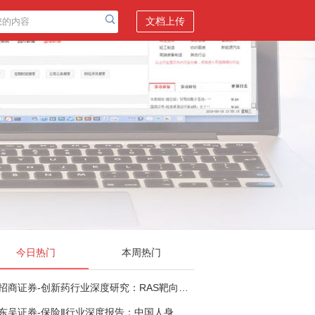
文档上传
今日热门
本周热门
招商证券-创新药行业深度研究：RAS靶向治疗，四十年不可成药的终结，与终结之后的治疗格局演化-260805
东吴证券-保险Ⅱ行业深度报告：中国人身险银保渠道系列报告二，他山之石，可以攻玉-260806