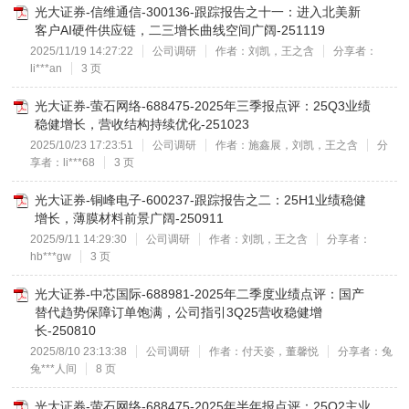
光大证券-信维通信-300136-跟踪报告之十一：进入北美新
客户AI硬件供应链，二三增长曲线空间广阔-251119
2025/11/19 14:27:22
公司调研
作者：刘凯，王之含
分享者：
li***an
3 页
光大证券-萤石网络-688475-2025年三季报点评：25Q3业绩
稳健增长，营收结构持续优化-251023
2025/10/23 17:23:51
公司调研
作者：施鑫展，刘凯，王之含
分
享者：li***68
3 页
光大证券-铜峰电子-600237-跟踪报告之二：25H1业绩稳健
增长，薄膜材料前景广阔-250911
2025/9/11 14:29:30
公司调研
作者：刘凯，王之含
分享者：
hb***gw
3 页
光大证券-中芯国际-688981-2025年二季度业绩点评：国产
替代趋势保障订单饱满，公司指引3Q25营收稳健增
长-250810
2025/8/10 23:13:38
公司调研
作者：付天姿，董馨悦
分享者：兔
兔***人间
8 页
光大证券-萤石网络-688475-2025年半年报点评：25Q2主业