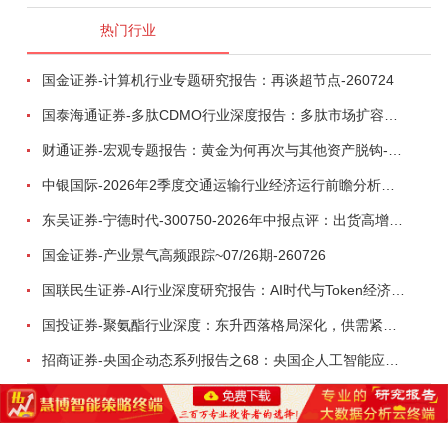
热门行业
国金证券-计算机行业专题研究报告：再谈超节点-260724
国泰海通证券-多肽CDMO行业深度报告：多肽市场扩容带动CDMO产能扩建-260727
财通证券-宏观专题报告：黄金为何再次与其他资产脱钩-260726
中银国际-2026年2季度交通运输行业经济运行前瞻分析：地缘冲突致航运和航空景气度分化，交通基础设施板块总体呈现稳健特征-260724
东吴证券-宁德时代-300750-2026年中报点评：出货高增业绩稳健，回购彰显龙头信心-260726
国金证券-产业景气高频跟踪~07/26期-260726
国联民生证券-AI行业深度研究报告：AI时代与Token经济，从技术符号到数字石油-260801
国投证券-聚氨酯行业深度：东升西落格局深化，供需紧平衡驱动盈利修复-260804
招商证券-央国企动态系列报告之68：央国企人工智能应用场景专题-260803