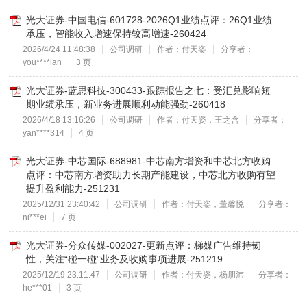
光大证券-中国电信-601728-2026Q1业绩点评：26Q1业绩
承压，智能收入增速保持较高增速-260424
2026/4/24 11:48:38
公司调研
作者：付天姿
分享者：
you****lan
3 页
光大证券-蓝思科技-300433-跟踪报告之七：受汇兑影响短
期业绩承压，新业务进展顺利动能强劲-260418
2026/4/18 13:16:26
公司调研
作者：付天姿，王之含
分享者：
yan****314
4 页
光大证券-中芯国际-688981-中芯南方增资和中芯北方收购
点评：中芯南方增资助力长期产能建设，中芯北方收购有望
提升盈利能力-251231
2025/12/31 23:40:42
公司调研
作者：付天姿，董馨悦
分享者：
ni***ei
7 页
光大证券-分众传媒-002027-更新点评：梯媒广告维持韧
性，关注“碰一碰”业务及收购事项进展-251219
2025/12/19 23:11:47
公司调研
作者：付天姿，杨朋沛
分享者：
he***01
3 页