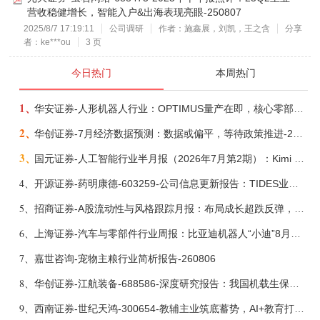
营收稳健增长，智能入户&出海表现亮眼-250807
2025/8/7 17:19:11
公司调研
作者：施鑫展，刘凯，王之含
分享
者：ke***ou
3 页
今日热门
本周热门
1、
华安证券-人形机器人行业：OPTIMUS量产在即，核心零部件充分受益-260803
2、
华创证券-7月经济数据预测：数据或偏平，等待政策推进-260805
3、
国元证券-人工智能行业半月报（2026年7月第2期）：Kimi K3发布，引领开源大模型发展-260805
4、
开源证券-药明康德-603259-公司信息更新报告：TIDES业务超预期增长，小分子D&M加速向上-260805
5、
招商证券-A股流动性与风格跟踪月报：布局成长超跌反弹，保留部分再平衡配置-260805
6、
上海证券-汽车与零部件行业周报：比亚迪机器人“小迪”8月亮相，“人工智能+”赋能邮政无人机无人车加速落地-260805
7、
嘉世咨询-宠物主粮行业简析报告-260806
8、
华创证券-江航装备-688586-深度研究报告：我国机载生保与燃油系统核心供应商，发力“民机+军贸+特种制冷”新质新域——华创交运|航空强国系列（十二）-260804
9、
西南证券-世纪天鸿-300654-教辅主业筑底蓄势，AI+教育打开第二曲线-260729