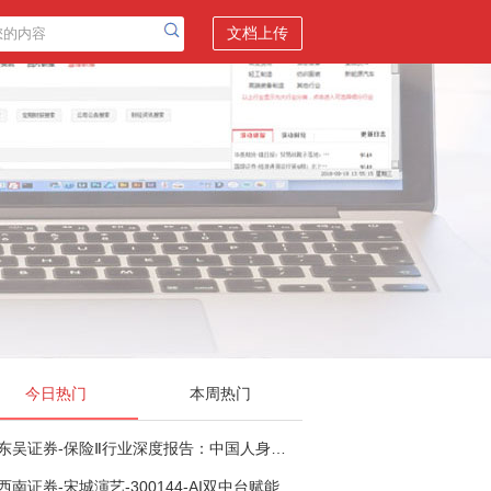
文档上传
今日热门
本周热门
东吴证券-保险Ⅱ行业深度报告：中国人身险银保渠道系列报告二，他山之石，可以攻玉-260806
西南证券-宋城演艺-300144-AI双中台赋能标准化复制，轻重资产双轮打开文旅成长新空间-260731