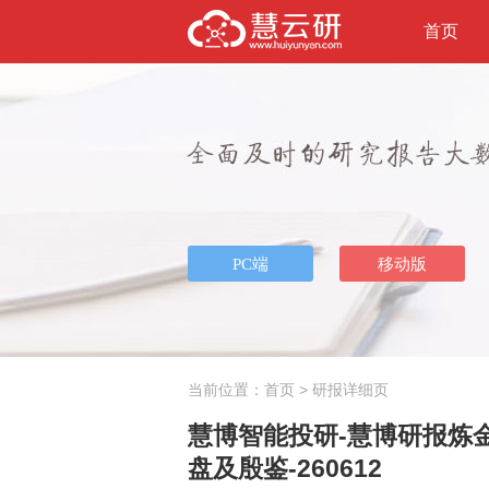
首页
当前位置：
首页
> 研报详细页
慧博智能投研-慧博研报炼
盘及殷鉴-260612