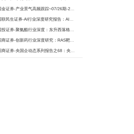
国金证券-产业景气高频跟踪~07/26期-260726
国联民生证券-AI行业深度研究报告：AI时代与Token经济，从技术符号到数字石油-260801
国投证券-聚氨酯行业深度：东升西落格局深化，供需紧平衡驱动盈利修复-260804
招商证券-创新药行业深度研究：RAS靶向治疗，四十年不可成药的终结，与终结之后的治疗格局演化-260805
招商证券-央国企动态系列报告之68：央国企人工智能应用场景专题-260803