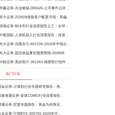
华鑫证券-兴业银锡-000426-公司事件点评报告：受益锡银产品涨价，H1利润大幅预增-260807
东方证券-202608保险客户配置月报：风偏波动，配置均衡-260807
国海证券-制冷剂行业深度报告之三：全球配额重塑制冷剂价值，AI材料开启氟化工新时代-260806
中银国际-人形机器人行业深度报告：具身智能理想载体，奇点渐至未来可期-260808
光大证券-百隆东方-601339-2026年中报点评：上半年业绩表现高增，国内外产能均有亮眼表现-260807
光大证券-固定收益量化预测周报-260808
中航证券-美好医疗-301363-精密医疗组件龙头复苏在即，脑机接口打开成长新空间-260803
热门行业
国金证券-计算机行业专题研究报告：再谈超节点-260724
国泰海通证券-多肽CDMO行业深度报告：多肽市场扩容带动CDMO产能扩建-260727
财通证券-宏观专题报告：黄金为何再次与其他资产脱钩-260726
东吴证券-宁德时代-300750-2026年中报点评：出货高增业绩稳健，回购彰显龙头信心-260726