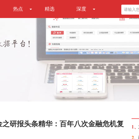
热点
精选
深度
金之研报头条精华：百年八次金融危机复
1、
2、