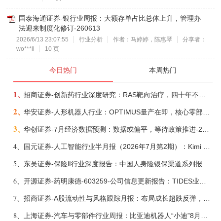
国泰海通证券-银行业周报：大额存单占比总体上升，管理办
法迎来制度化修订-260613
2026/6/13 23:07:55
行业分析
作者：马婷婷，陈惠琴
分享者：
wo***ll
10 页
今日热门
本周热门
1、
招商证券-创新药行业深度研究：RAS靶向治疗，四十年不可成药的终结，与终结之后的治疗格局演化-260805
2、
华安证券-人形机器人行业：OPTIMUS量产在即，核心零部件充分受益-260803
3、
华创证券-7月经济数据预测：数据或偏平，等待政策推进-260805
4、
国元证券-人工智能行业半月报（2026年7月第2期）：Kimi K3发布，引领开源大模型发展-260805
5、
东吴证券-保险Ⅱ行业深度报告：中国人身险银保渠道系列报告二，他山之石，可以攻玉-260806
6、
开源证券-药明康德-603259-公司信息更新报告：TIDES业务超预期增长，小分子D&M加速向上-260805
7、
招商证券-A股流动性与风格跟踪月报：布局成长超跌反弹，保留部分再平衡配置-260805
8、
上海证券-汽车与零部件行业周报：比亚迪机器人“小迪”8月亮相，“人工智能+”赋能邮政无人机无人车加速落地-260805