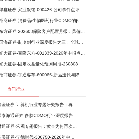
华鑫证券-兴业银锡-000426-公司事件点评报告：受益锡银产品涨价，H1利润大幅预增-260807
招商证券-消费品/生物医药行业CDMO的β：从药明康德超预期，看好中国CDMO头部公司成长空间-260805
东方证券-202608保险客户配置月报：风偏波动，配置均衡-260807
国海证券-制冷剂行业深度报告之三：全球配额重塑制冷剂价值，AI材料开启氟化工新时代-260806
光大证券-百隆东方-601339-2026年中报点评：上半年业绩表现高增，国内外产能均有亮眼表现-260807
光大证券-固定收益量化预测周报-260808
招商证券-宇通客车-600066-新品迭代与降本增效双轮驱动，海外市场放量可期-260805
热门行业
国金证券-计算机行业专题研究报告：再谈超节点-260724
国泰海通证券-多肽CDMO行业深度报告：多肽市场扩容带动CDMO产能扩建-260727
财通证券-宏观专题报告：黄金为何再次与其他资产脱钩-260726
东吴证券-宁德时代-300750-2026年中报点评：出货高增业绩稳健，回购彰显龙头信心-260726