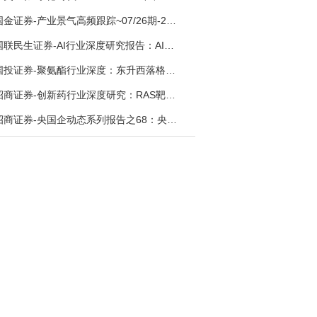
国金证券-产业景气高频跟踪~07/26期-260726
国联民生证券-AI行业深度研究报告：AI时代与Token经济，从技术符号到数字石油-260801
国投证券-聚氨酯行业深度：东升西落格局深化，供需紧平衡驱动盈利修复-260804
招商证券-创新药行业深度研究：RAS靶向治疗，四十年不可成药的终结，与终结之后的治疗格局演化-260805
招商证券-央国企动态系列报告之68：央国企人工智能应用场景专题-260803