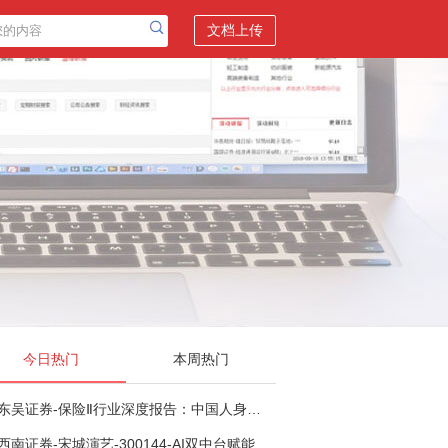
文档上传
今日热门
本周热门
东吴证券-保险Ⅱ行业深度报告：中国人身险银保渠道系列报告二，他山之石，可以攻玉-260806
西南证券-宋城演艺-300144-AI双中台赋能标准化复制，轻重资产双轮打开文旅成长新空间-260731