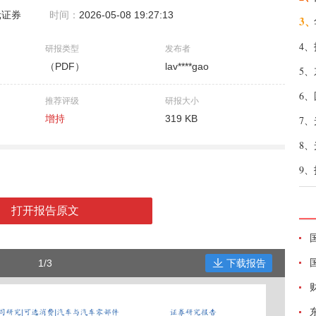
元证券
时间：
2026-05-08 19:27:13
3、
4、
研报类型
发布者
（PDF）
lav****gao
5、
6、
推荐评级
研报大小
增持
319 KB
7、
8、
9、
打开报告原文
1/3
下载报告