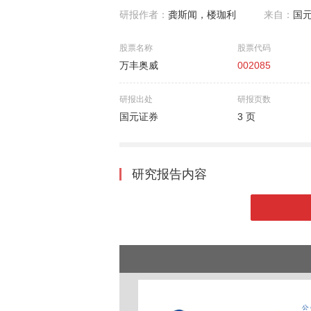
研报作者：
龚斯闻，楼珈利
来自：
国
股票名称
股票代码
万丰奥威
002085
研报出处
研报页数
国元证券
3 页
研究报告内容