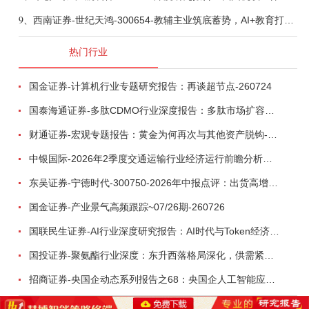
9、
西南证券-世纪天鸿-300654-教辅主业筑底蓄势，AI+教育打开第二曲线-260729
热门行业
国金证券-计算机行业专题研究报告：再谈超节点-260724
国泰海通证券-多肽CDMO行业深度报告：多肽市场扩容带动CDMO产能扩建-260727
财通证券-宏观专题报告：黄金为何再次与其他资产脱钩-260726
中银国际-2026年2季度交通运输行业经济运行前瞻分析：地缘冲突致航运和航空景气度分化，交通基础设施板块总体呈现稳健特征-260724
东吴证券-宁德时代-300750-2026年中报点评：出货高增业绩稳健，回购彰显龙头信心-260726
国金证券-产业景气高频跟踪~07/26期-260726
国联民生证券-AI行业深度研究报告：AI时代与Token经济，从技术符号到数字石油-260801
国投证券-聚氨酯行业深度：东升西落格局深化，供需紧平衡驱动盈利修复-260804
招商证券-央国企动态系列报告之68：央国企人工智能应用场景专题-260803