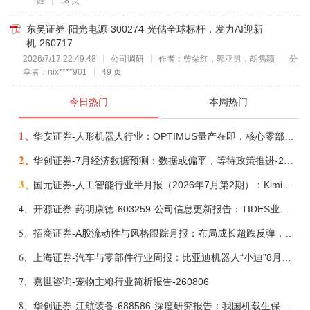
****娃
18 页
东吴证券-阳光电源-300274-光储全球标杆，发力AI迎新
机-260717
2026/7/17 22:49:48
公司调研
作者：曾朵红，郭亚男，胡隽颖
分
享者：nix****901
49 页
今日热门
本周热门
1、
华安证券-人形机器人行业：OPTIMUS量产在即，核心零部件充分受益-260803
2、
华创证券-7月经济数据预测：数据或偏平，等待政策推进-260805
3、
国元证券-人工智能行业半月报（2026年7月第2期）：Kimi K3发布，引领开源大模型发展-260805
4、
开源证券-药明康德-603259-公司信息更新报告：TIDES业务超预期增长，小分子D&M加速向上-260805
5、
招商证券-A股流动性与风格跟踪月报：布局成长超跌反弹，保留部分再平衡配置-260805
6、
上海证券-汽车与零部件行业周报：比亚迪机器人“小迪”8月亮相，“人工智能+”赋能邮政无人机无人车加速落地-260805
7、
嘉世咨询-宠物主粮行业简析报告-260806
8、
华创证券-江航装备-688586-深度研究报告：我国机载生保与燃油系统核心供应商，发力“民机+军贸+特种制冷”新质新域——华创交运|航空强国系列（十二）-260804