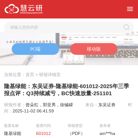
当前位置：
首页
> 研报详细页
隆基绿能：东吴证券-隆基绿能-601012-2025年三季
报点评：Q3持续减亏，BC快速放量-251101
研报作者：
曾朵红，郭亚男，徐铖嵘
来自：
东吴证券
时
间：
2025-11-02 06:41:59
股票名称
股票代码
研报类型
发布者
隆基绿能
601012
（PDF）
am***ha