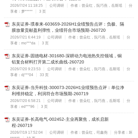
2026/7/24 11:18:25
公司调研
作者：曾朵红，阮巧燕，岳斯瑶
分
享者：梦*****
3 页
东吴证券-璞泰来-603659-2026H1业绩预告点评：负极、隔
膜放量贡献盈利弹性，业绩符合市场预期-260720
2026/7/21 6:44:19
公司调研
作者：曾朵红，阮巧燕，岳斯瑶
分
享者：mo***da
3 页
东吴证券-固德电材-301680-深耕动力电池热失控领域，铜
铝复合材料打开第二成长曲线-260720
2026/7/20 9:23:53
公司调研
作者：曾朵红，阮巧燕，岳斯瑶
分
享者：dj***04
33 页
东吴证券-当升科技-300073-2026H1业绩预告点评：单位净
利维持稳定，利润符合市场预期-260719
2026/7/20 6:58:21
公司调研
作者：曾朵红，阮巧燕，岳斯瑶
分
享者：ed***96
3 页
东吴证券-长高电气-002452-主业再聚焦，成长启新
程-260719
2026/7/19 17:52:04
公司调研
作者：曾朵红，司鑫尧
分享者：坏