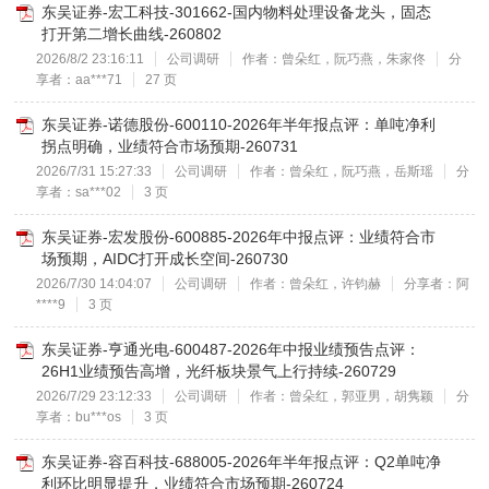
东吴证券-宏工科技-301662-国内物料处理设备龙头，固态
打开第二增长曲线-260802
2026/8/2 23:16:11
公司调研
作者：曾朵红，阮巧燕，朱家佟
分
享者：aa***71
27 页
东吴证券-诺德股份-600110-2026年半年报点评：单吨净利
拐点明确，业绩符合市场预期-260731
2026/7/31 15:27:33
公司调研
作者：曾朵红，阮巧燕，岳斯瑶
分
享者：sa***02
3 页
东吴证券-宏发股份-600885-2026年中报点评：业绩符合市
场预期，AIDC打开成长空间-260730
2026/7/30 14:04:07
公司调研
作者：曾朵红，许钧赫
分享者：阿
****9
3 页
东吴证券-亨通光电-600487-2026年中报业绩预告点评：
26H1业绩预告高增，光纤板块景气上行持续-260729
2026/7/29 23:12:33
公司调研
作者：曾朵红，郭亚男，胡隽颖
分
享者：bu***os
3 页
东吴证券-容百科技-688005-2026年半年报点评：Q2单吨净
利环比明显提升，业绩符合市场预期-260724