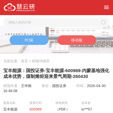
当前位置：
首页
> 研报详细页
宝丰能源：国投证券-宝丰能源-600989-内蒙基地强化
成本优势，煤制烯烃迎来景气周期-260430
研报作者：
王华炳
来自：
国投证券
时间：
2026-04-30
16:48:08
股票名称
股票代码
研报类型
发布者
宝丰能源
600989
（PDF）
lo***57