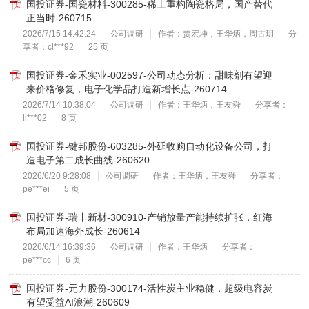
国投证券-国瓷材料-300285-稀土重构陶瓷格局，国产替代
正当时-260715
2026/7/15 14:42:24
公司调研
作者：贾宏坤，王华炳，周古玥
分
享者：cl***92
25 页
国投证券-金禾实业-002597-公司动态分析：甜味剂有望迎
来价格修复，电子化学品打造新增长点-260714
2026/7/14 10:38:04
公司调研
作者：王华炳，王友舜
分享者：
li***02
8 页
国投证券-键邦股份-603285-外延收购自动化设备公司，打
造电子第二成长曲线-260620
2026/6/20 9:28:08
公司调研
作者：王华炳，王友舜
分享者：
pe***ei
5 页
国投证券-瑞丰新材-300910-产销放量产能持续扩张，红海
布局加速海外成长-260614
2026/6/14 16:39:36
公司调研
作者：王华炳
分享者：
pe***cc
6 页
国投证券-元力股份-300174-活性炭主业稳健，超级电容炭
有望受益AI浪潮-260609