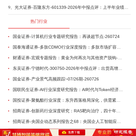
9、
光大证券-百隆东方-601339-2026年中报点评：上半年业绩表现高增，国内外产能均有亮眼表现-260807
热门行业
国金证券-计算机行业专题研究报告：再谈超节点-260724
国泰海通证券-多肽CDMO行业深度报告：多肽市场扩容带动CDMO产能扩建-260727
财通证券-宏观专题报告：黄金为何再次与其他资产脱钩-260726
东吴证券-宁德时代-300750-2026年中报点评：出货高增业绩稳健，回购彰显龙头信心-260726
国金证券-产业景气高频跟踪~07/26期-260726
国联民生证券-AI行业深度研究报告：AI时代与Token经济，从技术符号到数字石油-260801
国投证券-聚氨酯行业深度：东升西落格局深化，供需紧平衡驱动盈利修复-260804
招商证券-创新药行业深度研究：RAS靶向治疗，四十年不可成药的终结，与终结之后的治疗格局演化-260805
招商证券-央国企动态系列报告之68：央国企人工智能应用场景专题-260803