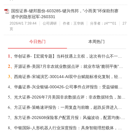
国投证券-键邦股份-603285-键兴伟邦，“小而美”环保助剂赛
道中的隐形冠军-260331
2026/4/1 7:39:44
公司调研
作者：王华炳
分享者：z4***01
27
页
今日热门
本周热门
1、
华创证券-【宏观专题】当科技遇上主权，这次有什么不一样？——海外科技思辨系列五-260808
2、
开源证券-美国7月非农就业数据点评：就业市场“脆弱平衡”，美联储加息动力并不高-260808
3、
西南证券-宋城演艺-300144-AI双中台赋能标准化复制，轻重资产双轮打开文旅成长新空间-260731
4、
华鑫证券-兴业银锡-000426-公司事件点评报告：受益锡银产品涨价，H1利润大幅预增-260807
5、
光大证券-2026年7月美国非农数据点评：非农数据转负，加息预期继续收敛-260808
6、
方正证券-策略速评报告：一周复盘与前瞻，超跌反弹进入攻坚期-260808
7、
东方证券-202608保险客户配置月报：风偏波动，配置均衡-260807
8、
中银国际-人形机器人行业深度报告：具身智能理想载体，奇点渐至未来可期-260808