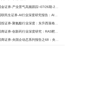
国金证券-产业景气高频跟踪~07/26期-260726
国联民生证券-AI行业深度研究报告：AI时代与Token经济，从技术符号到数字石油-260801
国投证券-聚氨酯行业深度：东升西落格局深化，供需紧平衡驱动盈利修复-260804
招商证券-创新药行业深度研究：RAS靶向治疗，四十年不可成药的终结，与终结之后的治疗格局演化-260805
招商证券-央国企动态系列报告之68：央国企人工智能应用场景专题-260803