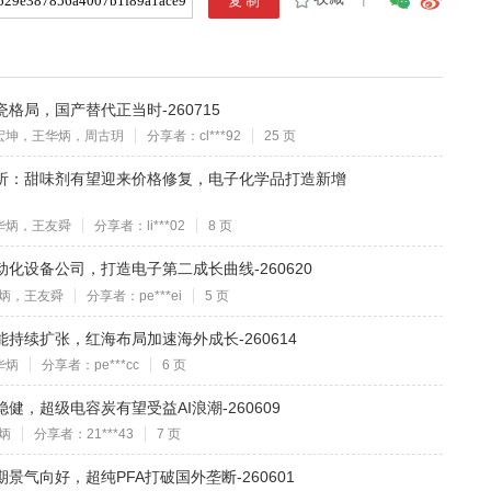
瓷格局，国产替代正当时-260715
宏坤，王华炳，周古玥
分享者：cl***92
25 页
动态分析：甜味剂有望迎来价格修复，电子化学品打造新增
华炳，王友舜
分享者：li***02
8 页
自动化设备公司，打造电子第二成长曲线-260620
炳，王友舜
分享者：pe***ei
5 页
产能持续扩张，红海布局加速海外成长-260614
华炳
分享者：pe***cc
6 页
稳健，超级电容炭有望受益AI浪潮-260609
炳
分享者：21***43
7 页
期景气向好，超纯PFA打破国外垄断-260601