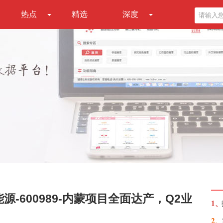
热点
精选
深度
-600989-内蒙项目全面达产，Q2业
1、
2、