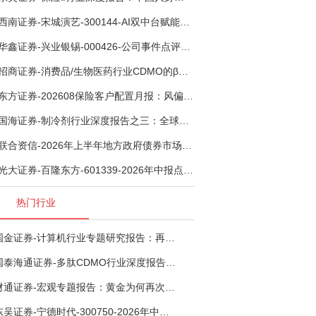
西南证券-宋城演艺-300144-AI双中台赋能标准化复制，轻重资产双轮打开文旅成长新空间-260731
华鑫证券-兴业银锡-000426-公司事件点评报告：受益锡银产品涨价，H1利润大幅预增-260807
招商证券-消费品/生物医药行业CDMO的β：从药明康德超预期，看好中国CDMO头部公司成长空间-260805
东方证券-202608保险客户配置月报：风偏波动，配置均衡-260807
国海证券-制冷剂行业深度报告之三：全球配额重塑制冷剂价值，AI材料开启氟化工新时代-260806
联合资信-2026年上半年地方政府债券市场观察及下半年展望：积极财政政策提质增效，地方债务迈向长效治理-260806
光大证券-百隆东方-601339-2026年中报点评：上半年业绩表现高增，国内外产能均有亮眼表现-260807
热门行业
国金证券-计算机行业专题研究报告：再谈超节点-260724
国泰海通证券-多肽CDMO行业深度报告：多肽市场扩容带动CDMO产能扩建-260727
财通证券-宏观专题报告：黄金为何再次与其他资产脱钩-260726
东吴证券-宁德时代-300750-2026年中报点评：出货高增业绩稳健，回购彰显龙头信心-260726