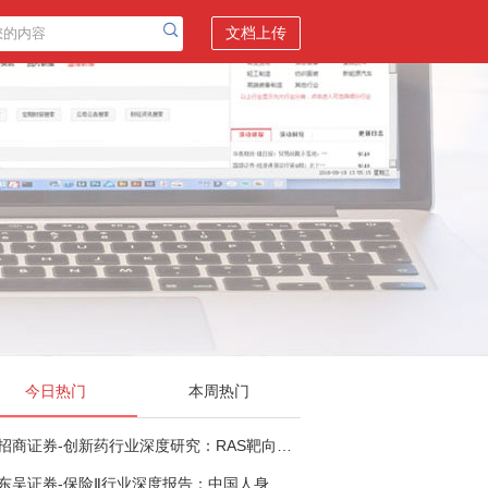
文档上传
今日热门
本周热门
招商证券-创新药行业深度研究：RAS靶向治疗，四十年不可成药的终结，与终结之后的治疗格局演化-260805
东吴证券-保险Ⅱ行业深度报告：中国人身险银保渠道系列报告二，他山之石，可以攻玉-260806