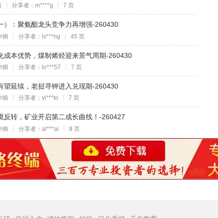
炳
分享者：m****g
7 页
（一）：聚氨酯龙头竞争力再增强-260430
华炳
分享者：ls***ng
45 页
强化成本优势，煤制烯烃迎来景气周期-260430
华炳
分享者：lo***57
7 页
气有望延续，老挝寻钾进入兑现期-260430
华炳
分享者：vi***to
7 页
困境反转，矿业开启第二成长曲线！-260427
华炳
分享者：al***ai
8 页