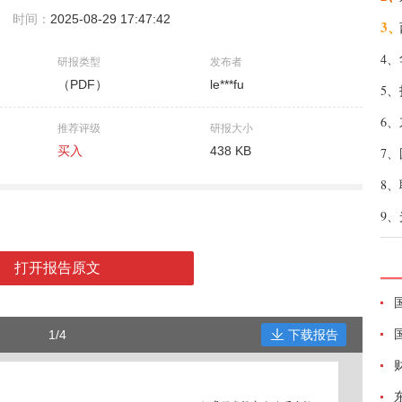
时间：
2025-08-29 17:47:42
3、
4、
研报类型
发布者
（PDF）
le***fu
5、
6、
推荐评级
研报大小
买入
438 KB
7、
8、
9、
打开报告原文
1/4
下载报告