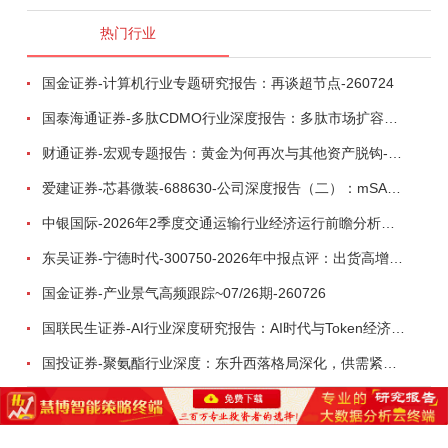
热门行业
国金证券-计算机行业专题研究报告：再谈超节点-260724
国泰海通证券-多肽CDMO行业深度报告：多肽市场扩容带动CDMO产能扩建-260727
财通证券-宏观专题报告：黄金为何再次与其他资产脱钩-260726
爱建证券-芯碁微装-688630-公司深度报告（二）：mSAP带动LDI量价齐升，大尺寸封装打开成长空间-260722
中银国际-2026年2季度交通运输行业经济运行前瞻分析：地缘冲突致航运和航空景气度分化，交通基础设施板块总体呈现稳健特征-260724
东吴证券-宁德时代-300750-2026年中报点评：出货高增业绩稳健，回购彰显龙头信心-260726
国金证券-产业景气高频跟踪~07/26期-260726
国联民生证券-AI行业深度研究报告：AI时代与Token经济，从技术符号到数字石油-260801
国投证券-聚氨酯行业深度：东升西落格局深化，供需紧平衡驱动盈利修复-260804