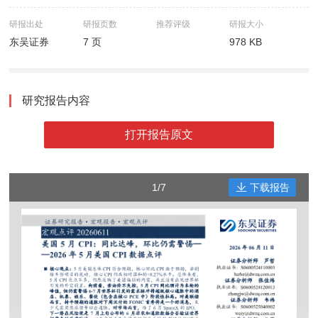
研报出处
研报页数
推荐评级
研报大小
东吴证券
7 页
978 KB
研究报告内容
打开报告原文
1/7
下载报告