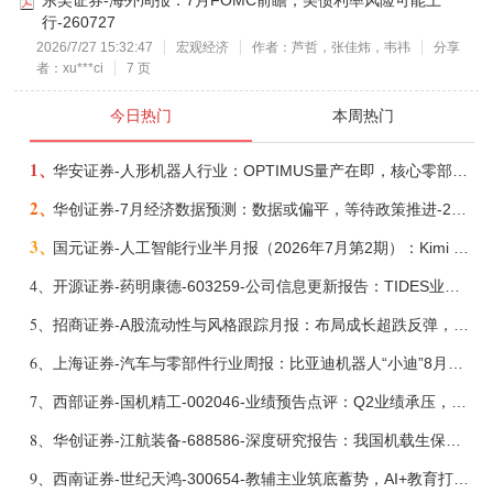
行-260727
2026/7/27 15:32:47
宏观经济
作者：芦哲，张佳炜，韦祎
分享
者：xu***ci
7 页
今日热门
本周热门
1、
华安证券-人形机器人行业：OPTIMUS量产在即，核心零部件充分受益-260803
2、
华创证券-7月经济数据预测：数据或偏平，等待政策推进-260805
3、
国元证券-人工智能行业半月报（2026年7月第2期）：Kimi K3发布，引领开源大模型发展-260805
4、
开源证券-药明康德-603259-公司信息更新报告：TIDES业务超预期增长，小分子D&M加速向上-260805
5、
招商证券-A股流动性与风格跟踪月报：布局成长超跌反弹，保留部分再平衡配置-260805
6、
上海证券-汽车与零部件行业周报：比亚迪机器人“小迪”8月亮相，“人工智能+”赋能邮政无人机无人车加速落地-260805
7、
西部证券-国机精工-002046-业绩预告点评：Q2业绩承压，看好金刚石散热与特种轴承业务-260804
8、
华创证券-江航装备-688586-深度研究报告：我国机载生保与燃油系统核心供应商，发力“民机+军贸+特种制冷”新质新域——华创交运|航空强国系列（十二）-260804
9、
西南证券-世纪天鸿-300654-教辅主业筑底蓄势，AI+教育打开第二曲线-260729