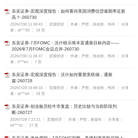
东吴证券-宏观深度报告：如何看待美国消费信贷逾期率近新
高？-260730
2026/7/30 11:08:43
宏观经济
作者：芦哲，张佳炜，韦祎
分享
者：al***30
16 页
东吴证券-7月FOMC：沃什暗示将丰富通胀目标内容——
2026年7月FOMC会议点评-260730
2026/7/30 11:06:37
宏观经济
作者：芦哲，张佳炜，韦祎
分享
者：li***en
7 页
东吴证券-宏观深度报告：沃什如何重塑美联储，通胀
篇-260728
2026/7/28 18:48:16
宏观经济
作者：芦哲，张佳炜，韦祎
分享
者：qi***an
18 页
东吴证券-创业板历轮牛市复盘：历史比较与当前阶段判
断-260727
2026/7/28 7:23:21
宏观经济
作者：芦哲，唐遥衔
分享者：
mi***cn
27 页
东吴证券-海外周报：7月FOMC前瞻，美债利率风险可能上