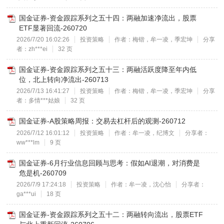
国金证券-资金跟踪系列之五十四：两融加速净流出，股票
ETF显著回流-260720
2026/7/20 16:02:26
投资策略
作者：梅锴，牟一凌，季宏坤
分享
者：zh***ei
32 页
国金证券-资金跟踪系列之五十三：两融活跃度降至年内低
位，北上转向净流出-260713
2026/7/13 16:41:27
投资策略
作者：梅锴，牟一凌，季宏坤
分享
者：多情***姑娘
32 页
国金证券-A股策略周报：交易去杠杆后的观测-260712
2026/7/12 16:01:12
投资策略
作者：牟一凌，纪博文
分享者：
ww***lm
9 页
国金证券-6月行业信息回顾与思考：假如AI退潮，对消费是
危是机-260709
2026/7/9 17:24:18
投资策略
作者：牟一凌，沈心怡
分享者：
ga***ui
18 页
国金证券-资金跟踪系列之五十二：两融转向流出，股票ETF