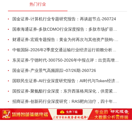
热门行业
国金证券-计算机行业专题研究报告：再谈超节点-260724
国泰海通证券-多肽CDMO行业深度报告：多肽市场扩容带动CDMO产能扩建-260727
财通证券-宏观专题报告：黄金为何再次与其他资产脱钩-260726
中银国际-2026年2季度交通运输行业经济运行前瞻分析：地缘冲突致航运和航空景气度分化，交通基础设施板块总体呈现稳健特征-260724
东吴证券-宁德时代-300750-2026年中报点评：出货高增业绩稳健，回购彰显龙头信心-260726
国金证券-产业景气高频跟踪~07/26期-260726
国联民生证券-AI行业深度研究报告：AI时代与Token经济，从技术符号到数字石油-260801
国投证券-聚氨酯行业深度：东升西落格局深化，供需紧平衡驱动盈利修复-260804
招商证券-创新药行业深度研究：RAS靶向治疗，四十年不可成药的终结，与终结之后的治疗格局演化-260805