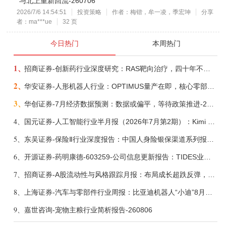
与北上重新回流-260706
2026/7/6 14:54:51
投资策略
作者：梅锴，牟一凌，季宏坤
分享
者：ma***ue
32 页
今日热门
本周热门
1、
招商证券-创新药行业深度研究：RAS靶向治疗，四十年不可成药的终结，与终结之后的治疗格局演化-260805
2、
华安证券-人形机器人行业：OPTIMUS量产在即，核心零部件充分受益-260803
3、
华创证券-7月经济数据预测：数据或偏平，等待政策推进-260805
4、
国元证券-人工智能行业半月报（2026年7月第2期）：Kimi K3发布，引领开源大模型发展-260805
5、
东吴证券-保险Ⅱ行业深度报告：中国人身险银保渠道系列报告二，他山之石，可以攻玉-260806
6、
开源证券-药明康德-603259-公司信息更新报告：TIDES业务超预期增长，小分子D&M加速向上-260805
7、
招商证券-A股流动性与风格跟踪月报：布局成长超跌反弹，保留部分再平衡配置-260805
8、
上海证券-汽车与零部件行业周报：比亚迪机器人“小迪”8月亮相，“人工智能+”赋能邮政无人机无人车加速落地-260805
9、
嘉世咨询-宠物主粮行业简析报告-260806