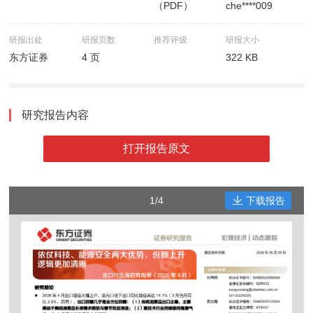
（PDF）
che****009
研报出处
研报页数
推荐评级
研报大小
东方证券
4 页
322 KB
研究报告内容
打开报告原文
1/4
下载报告