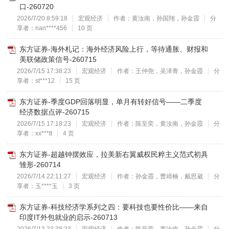
口-260720
2026/7/20 8:59:18
宏观经济
作者：黄汝南，孙国翔，孙金霞
分
享者：nan****456
10 页
东方证券-海外札记：海外经济风险上行，等待通胀、财报和
美联储政策信号-260715
2026/7/15 17:38:23
宏观经济
作者：王仲尧，吴泽青，孙金霞
分
享者：st***12
15 页
东方证券-季度GDP回落明显，单月有转好信号——二季度
经济数据点评-260715
2026/7/15 17:18:23
宏观经济
作者：陈至奕，黄汝南，孙金霞
分
享者：xx***tt
4 页
东方证券-超越钟摆效应，拉美新右翼威权民粹主义范式初具
雏形-260714
2026/7/14 22:11:27
宏观经济
作者：孙金霞，曹靖楠，戴思崴
分
享者：玉****玉
3 页
东方证券-科技经济学系列之四：要科技也要性价比——来自
印度IT外包就业的启示-260713