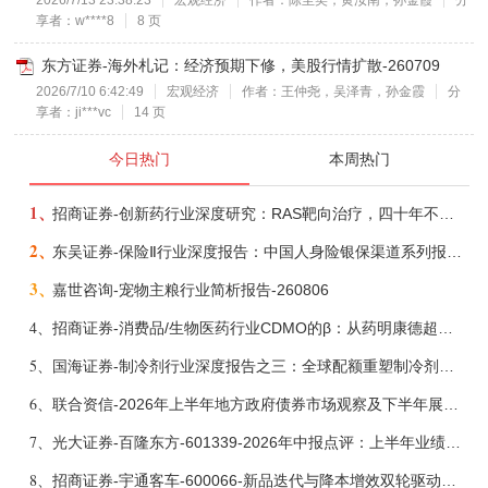
2026/7/13 23:38:23
宏观经济
作者：陈至奕，黄汝南，孙金霞
分
享者：w****8
8 页
东方证券-海外札记：经济预期下修，美股行情扩散-260709
2026/7/10 6:42:49
宏观经济
作者：王仲尧，吴泽青，孙金霞
分
享者：ji***vc
14 页
今日热门
本周热门
1、
招商证券-创新药行业深度研究：RAS靶向治疗，四十年不可成药的终结，与终结之后的治疗格局演化-260805
2、
东吴证券-保险Ⅱ行业深度报告：中国人身险银保渠道系列报告二，他山之石，可以攻玉-260806
3、
嘉世咨询-宠物主粮行业简析报告-260806
4、
招商证券-消费品/生物医药行业CDMO的β：从药明康德超预期，看好中国CDMO头部公司成长空间-260805
5、
国海证券-制冷剂行业深度报告之三：全球配额重塑制冷剂价值，AI材料开启氟化工新时代-260806
6、
联合资信-2026年上半年地方政府债券市场观察及下半年展望：积极财政政策提质增效，地方债务迈向长效治理-260806
7、
光大证券-百隆东方-601339-2026年中报点评：上半年业绩表现高增，国内外产能均有亮眼表现-260807
8、
招商证券-宇通客车-600066-新品迭代与降本增效双轮驱动，海外市场放量可期-260805