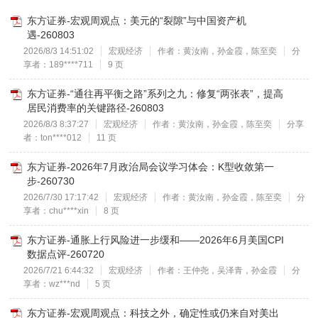
东方证券-宏观周观点：美元的“裂隙”与中国资产机
遇-260803
2026/8/3 14:51:02
宏观经济
作者：黄汝南，孙金霞，陈至奕
分
享者：189****711
9 页
东方证券-“通往再平衡之路”系列之九：修复“两张表”，提高
居民消费率的关键路径-260803
2026/8/3 8:37:27
宏观经济
作者：黄汝南，孙金霞，陈至奕
分享
者：ton****012
11 页
东方证券-2026年7月政治局会议学习体会：K型收敛第一
步-260730
2026/7/30 17:17:42
宏观经济
作者：黄汝南，孙金霞，陈至奕
分
享者：chu****xin
8 页
东方证券-通胀上行风险进一步缓和——2026年6月美国CPI
数据点评-260720
2026/7/21 6:44:32
宏观经济
作者：王仲尧，吴泽青，孙金霞
分
享者：wz***nd
5 页
东方证券-宏观周观点：科技之外，确定性或仍来自对美出