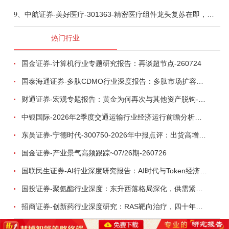
9、
中航证券-美好医疗-301363-精密医疗组件龙头复苏在即，脑机接口打开成长新空间-260803
热门行业
国金证券-计算机行业专题研究报告：再谈超节点-260724
国泰海通证券-多肽CDMO行业深度报告：多肽市场扩容带动CDMO产能扩建-260727
财通证券-宏观专题报告：黄金为何再次与其他资产脱钩-260726
中银国际-2026年2季度交通运输行业经济运行前瞻分析：地缘冲突致航运和航空景气度分化，交通基础设施板块总体呈现稳健特征-260724
东吴证券-宁德时代-300750-2026年中报点评：出货高增业绩稳健，回购彰显龙头信心-260726
国金证券-产业景气高频跟踪~07/26期-260726
国联民生证券-AI行业深度研究报告：AI时代与Token经济，从技术符号到数字石油-260801
国投证券-聚氨酯行业深度：东升西落格局深化，供需紧平衡驱动盈利修复-260804
招商证券-创新药行业深度研究：RAS靶向治疗，四十年不可成药的终结，与终结之后的治疗格局演化-260805