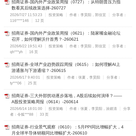
招商证券-国内外产业政策周报（0727）：从特朗普压力指
数看其后续政策选择-260727
2026/7/27 11:53:23
投资策略
作者：李昊阳，郭佳宜
分享者：
116****146
12 页
招商证券-国内外产业政策周报（0621）：陆家嘴金融论坛
召开，如何理解沃什首秀？-260621
2026/6/22 19:51:43
投资策略
作者：李昊阳，郭佳宜
分享者：
qh***yh
16 页
招商证券-全球产业趋势跟踪周报（0615）：如何理解AI上
游通胀与下游通缩？-260615
2026/6/17 9:40:01
投资策略
作者：张夏，李昊阳
分享者：
ty***06
25 页
招商证券-三大外部扰动逐步落地，A股后续如何演绎？——
A股投资策略周报（0614）-260614
2026/6/14 18:01:00
投资策略
作者：张夏，李昊阳，涂婧清
分享
者：令狐***88
33 页
招商证券-行业景气观察（0610）：5月PPI同比增幅扩大，4
月全球半导体销额同比增幅扩大-260610