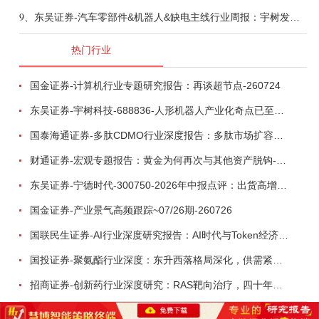
9、
东吴证券-汽车零部件&机器人&缺电主线行业周报：宇树发行价确认，卡特彼勒重启中速机项目-260809
热门行业
国金证券-计算机行业专题研究报告：再谈超节点-260724
东吴证券-宇树科技-688836-人形机器人产业化奇点已至，商业化龙头向AGI迈进-260809
国泰海通证券-多肽CDMO行业深度报告：多肽市场扩容带动CDMO产能扩建-260727
财通证券-宏观专题报告：黄金为何再次与其他资产脱钩-260726
东吴证券-宁德时代-300750-2026年中报点评：出货高增业绩稳健，回购彰显龙头信心-260726
国金证券-产业景气高频跟踪~07/26期-260726
国联民生证券-AI行业深度研究报告：AI时代与Token经济，从技术符号到数字石油-260801
国投证券-聚氨酯行业深度：东升西落格局深化，供需紧平衡驱动盈利修复-260804
招商证券-创新药行业深度研究：RAS靶向治疗，四十年不可成药的终结，与终结之后的治疗格局演化-260805