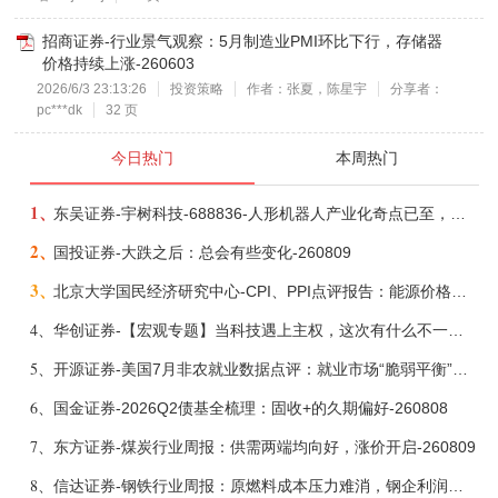
招商证券-行业景气观察：5月制造业PMI环比下行，存储器
价格持续上涨-260603
2026/6/3 23:13:26
投资策略
作者：张夏，陈星宇
分享者：
pc***dk
32 页
今日热门
本周热门
1、
东吴证券-宇树科技-688836-人形机器人产业化奇点已至，商业化龙头向AGI迈进-260809
2、
国投证券-大跌之后：总会有些变化-260809
3、
北京大学国民经济研究中心-CPI、PPI点评报告：能源价格继续下降，通胀率小幅走低-260809
4、
华创证券-【宏观专题】当科技遇上主权，这次有什么不一样？——海外科技思辨系列五-260808
5、
开源证券-美国7月非农就业数据点评：就业市场“脆弱平衡”，美联储加息动力并不高-260808
6、
国金证券-2026Q2债基全梳理：固收+的久期偏好-260808
7、
东方证券-煤炭行业周报：供需两端均向好，涨价开启-260809
8、
信达证券-钢铁行业周报：原燃料成本压力难消，钢企利润或短期承压-260809